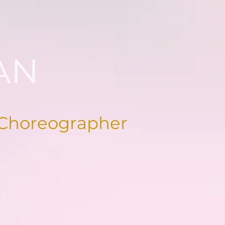
AN
Choreographer